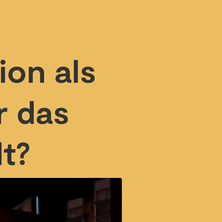
ion als
r das
t?