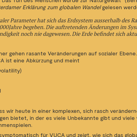
: "Das Tun des Menschen wurde zur Naturgewalt" (Ber
erdamer Erklärung zum globalen Wandel
gelesen werd
raler Parameter hat sich das Erdsystem ausserhalb des R
00’000Jahre begeben. Die auftretenden Änderungen im Sys
igkeit noch nie dagewesen. Die Erde befindet sich aktue
her gehen rasante Veränderungen auf sozialer Ebene. 
A ist eine Abkürzung und meint
latility)
d
s wir heute in einer komplexen, sich rasch verändern
n bietet, in der es viele Unbekannte gibt und viele 
mmenspielen.
ymptomatisch für VUCA und zeigt, wie sich das glob