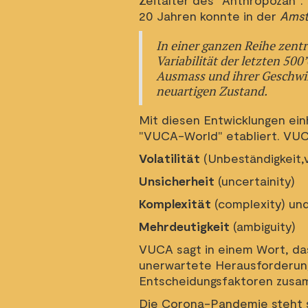
Zeitalter des "Anthropozän"
20 Jahren konnte in der
Amst
In einer ganzen Reihe zent
Variabilität der letzten 5
Ausmass und ihrer Geschwind
neuartigen Zustand.
Mit diesen Entwicklungen ein
"VUCA-World" etabliert. VUC
Volatilität
(Unbeständigkeit,vo
Unsicherheit
(uncertainity)
Komplexität
(complexity) un
Mehrdeutigkeit
(ambiguity)
VUCA sagt in einem Wort, das
unerwartete Herausforderunge
Entscheidungsfaktoren zusa
Die Corona-Pandemie steht s