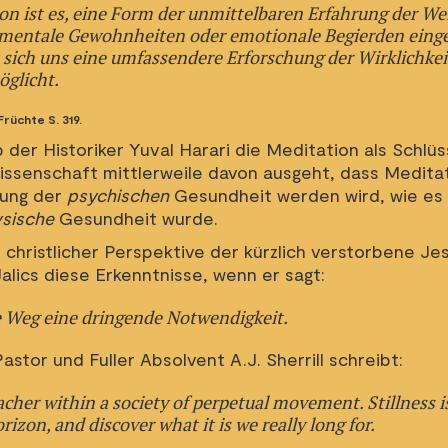
on ist es, eine Form der unmittelbaren Erfahrung der Wel
ch mentale Gewohnheiten oder emotionale Begierden einge
et sich uns eine umfassendere Erforschung der Wirklichkei
öglicht.
rüchte S. 319.
 der Historiker Yuval Harari die Meditation als Schlüs
ssenschaft mittlerweile davon ausgeht, dass Meditat
rung der
psychischen
Gesundheit werden wird, wie es
ysische
Gesundheit wurde.
s christlicher Perspektive der kürzlich verstorbene Je
alics diese Erkenntnisse, wenn er sagt:
e Weg eine dringende Notwendigkeit.
astor und Fuller Absolvent A.J. Sherrill schreibt:
eacher within a society of perpetual movement. Stillness is
orizon, and discover what it is we
really
long for.